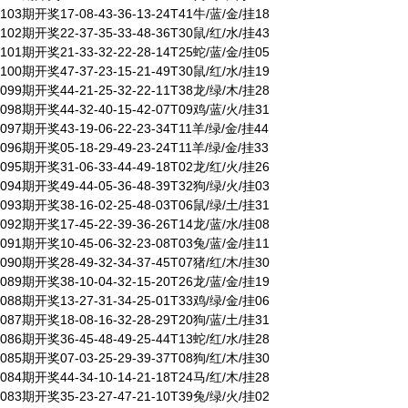
103期开奖17-08-43-36-13-24T41牛/蓝/金/挂18
102期开奖22-37-35-33-48-36T30鼠/红/水/挂43
101期开奖21-33-32-22-28-14T25蛇/蓝/金/挂05
100期开奖47-37-23-15-21-49T30鼠/红/水/挂19
099期开奖44-21-25-32-22-11T38龙/绿/木/挂28
098期开奖44-32-40-15-42-07T09鸡/蓝/火/挂31
097期开奖43-19-06-22-23-34T11羊/绿/金/挂44
096期开奖05-18-29-49-23-24T11羊/绿/金/挂33
095期开奖31-06-33-44-49-18T02龙/红/火/挂26
094期开奖49-44-05-36-48-39T32狗/绿/火/挂03
093期开奖38-16-02-25-48-03T06鼠/绿/土/挂31
092期开奖17-45-22-39-36-26T14龙/蓝/水/挂08
091期开奖10-45-06-32-23-08T03兔/蓝/金/挂11
090期开奖28-49-32-34-37-45T07猪/红/木/挂30
089期开奖38-10-04-32-15-20T26龙/蓝/金/挂19
088期开奖13-27-31-34-25-01T33鸡/绿/金/挂06
087期开奖18-08-16-32-28-29T20狗/蓝/土/挂31
086期开奖36-45-48-49-25-44T13蛇/红/水/挂28
085期开奖07-03-25-29-39-37T08狗/红/木/挂30
084期开奖44-34-10-14-21-18T24马/红/木/挂28
083期开奖35-23-27-47-21-10T39兔/绿/火/挂02