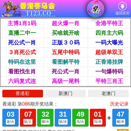
返回首页
主博1肖1码
超火爆一肖
全港平特王
直播二中一
买啥就开啥
四肖主六码
死公式一肖
正版３０码
一码大曝光
３肖死公式
五尾中特码
超级单双王
特码在这里
看图解平特
正香港挂牌
看图找生肖
死公式一肖
一句爆特码
六码复式连
高级一尾料
平特三肖王