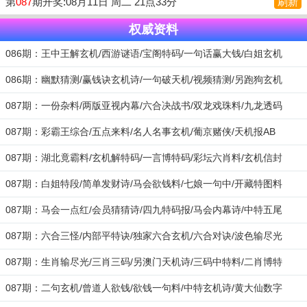
权威资料
086期：王中王解玄机/西游谜语/宝阁特码/一句话赢大钱/白姐玄机
086期：幽默猜测/赢钱诀玄机诗/一句破天机/视频猜测/另跑狗玄机
087期：一份杂料/两版亚视内幕/六合决战书/双龙戏珠料/九龙透码
087期：彩霸王综合/五点来料/名人名事玄机/葡京赌侠/天机报AB
087期：湖北竟霸料/玄机解特码/一言博特码/彩坛六肖料/玄机信封
087期：白姐特段/简单发财诗/马会欲钱料/七娘一句中/开藏特图料
087期：马会一点红/会员猜猜诗/四九特码报/马会内幕诗/中特五尾
087期：六合三怪/内部平特诀/独家六合玄机/六合对诀/波色输尽光
087期：生肖输尽光/三肖三码/另澳门天机诗/三码中特料/二肖博特
087期：二句玄机/曾道人欲钱/欲钱一句料/中特玄机诗/黄大仙数字