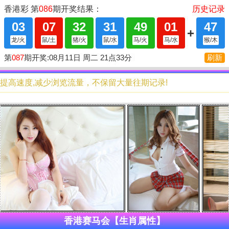
提高速度,减少浏览流量，不保留大量往期记录!
香港赛马会【生肖属性】