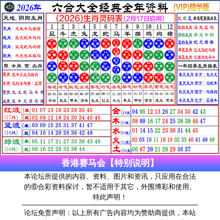
香港赛马会【特别说明】
本论坛所提供的内容、资料、图片和资讯，只应用在合法
的⑥合彩资料探讨，暂不适用于其它，外围博彩和使用。
特此声明！
论坛免责声明：以上所有广告内容均为赞助商提供，本站