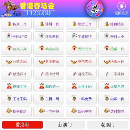
返回首页
传真二肖
爆料一肖
绝密三肖
经典绝杀
平码2中2
狂砸两肖
半波爆特
来料大小
特准八期
精准内幕
无错六肖
稳赚一肖
公式①码
看图解密
波色玄机
绝杀三肖
精选四肖
稳中特码
超准⑤码
二字爆特
规律七肖
四肖选一
五肖十码
火爆八码
①肖①码
主博一码
一码免费
内幕一肖
机密信封
一句中特
四码中特
选料⑥码