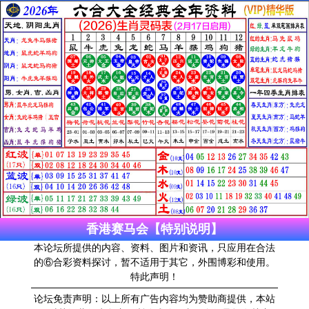
香港赛马会【特别说明】
本论坛所提供的内容、资料、图片和资讯，只应用在合法
的⑥合彩资料探讨，暂不适用于其它，外围博彩和使用。
特此声明！
论坛免责声明：以上所有广告内容均为赞助商提供，本站