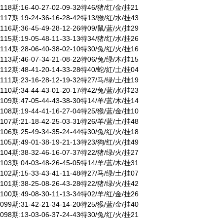
118期:16-40-27-02-09-32特46/猪/红/金/挂21
117期:19-24-36-16-28-42特13/猴/红/水/挂43
116期:36-45-49-28-12-26特09/鼠/蓝/火/挂29
115期:19-05-48-11-33-13特34/猪/红/水/挂26
114期:28-06-40-38-02-10特30/兔/红/火/挂16
113期:46-07-34-21-08-22特06/兔/绿/木/挂15
112期:48-41-20-14-33-28特40/蛇/紅/土/挂04
111期:23-16-28-12-19-32特27/马/绿/土/挂19
110期:34-44-43-01-20-17特42/兔/蓝/水/挂23
109期:47-05-44-43-38-30特14/羊/蓝/木/挂14
108期:19-44-41-16-27-04特25/猴/蓝/金/挂10
107期:21-18-42-25-03-31特26/羊/蓝/土/挂48
106期:25-49-34-35-24-44特30/兔/红/火/挂18
105期:49-01-38-19-21-13特23/狗/红/火/挂49
104期:38-32-46-16-07-37特22/猪/绿/火/挂27
103期:04-03-48-26-45-05特14/羊/蓝/木/挂31
102期:15-33-43-41-11-48特27/马/绿/土/挂07
101期:38-25-08-26-43-28特22/猪/绿/火/挂42
100期:49-08-30-11-13-34特02/羊/红/金/挂26
099期:31-42-21-34-14-20特25/猴/蓝/金/挂40
098期:13-03-06-37-24-43特30/兔/红/火/挂21