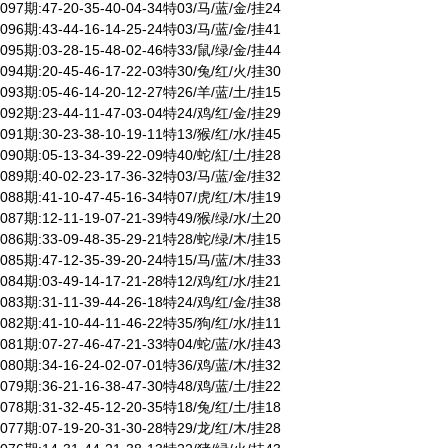
097期:47-20-35-40-04-34特03/马/蓝/金/挂24
096期:43-44-16-14-25-24特03/马/蓝/金/挂41
095期:03-28-15-48-02-46特33/鼠/绿/金/挂44
094期:20-45-46-17-22-03特30/兔/红/火/挂30
093期:05-46-14-20-12-27特26/羊/蓝/土/挂15
092期:23-44-11-47-03-04特24/鸡/红/金/挂29
091期:30-23-38-10-19-11特13/猴/红/水/挂45
090期:05-13-34-39-22-09特40/蛇/紅/土/挂28
089期:40-02-23-17-36-32特03/马/蓝/金/挂32
088期:41-10-47-45-16-34特07/虎/红/木/挂19
087期:12-11-19-07-21-39特49/猴/绿/水/土20
086期:33-09-48-35-29-21特28/蛇/绿/木/挂15
085期:47-12-35-39-20-24特15/马/蓝/木/挂33
084期:03-49-14-17-21-28特12/鸡/红/水/挂21
083期:31-11-39-44-26-18特24/鸡/红/金/挂38
082期:41-10-44-11-46-22特35/狗/红/水/挂11
081期:07-27-46-47-21-33特04/蛇/蓝/水/挂43
080期:34-16-24-02-07-01特36/鸡/蓝/木/挂32
079期:36-21-16-38-47-30特48/鸡/蓝/土/挂22
078期:31-32-45-12-20-35特18/兔/红/土/挂18
077期:07-19-20-31-30-28特29/龙/红/木/挂28