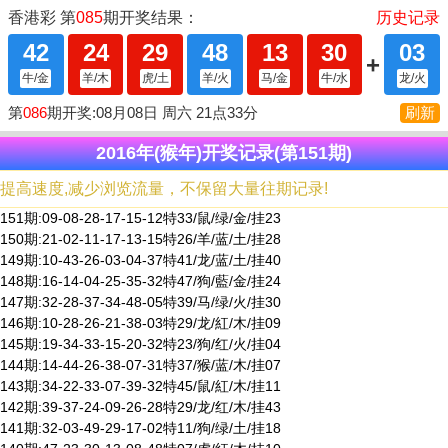
2016年(猴年)开奖记录(第151期)
提高速度,减少浏览流量，不保留大量往期记录!
151期:09-08-28-17-15-12特33/鼠/绿/金/挂23
150期:21-02-11-17-13-15特26/羊/蓝/土/挂28
149期:10-43-26-03-04-37特41/龙/蓝/土/挂40
148期:16-14-04-25-35-32特47/狗/藍/金/挂24
147期:32-28-37-34-48-05特39/马/绿/火/挂30
146期:10-28-26-21-38-03特29/龙/紅/木/挂09
145期:19-34-33-15-20-32特23/狗/红/火/挂04
144期:14-44-26-38-07-31特37/猴/蓝/木/挂07
143期:34-22-33-07-39-32特45/鼠/紅/木/挂11
142期:39-37-24-09-26-28特29/龙/红/木/挂43
141期:32-03-49-29-17-02特11/狗/绿/土/挂18