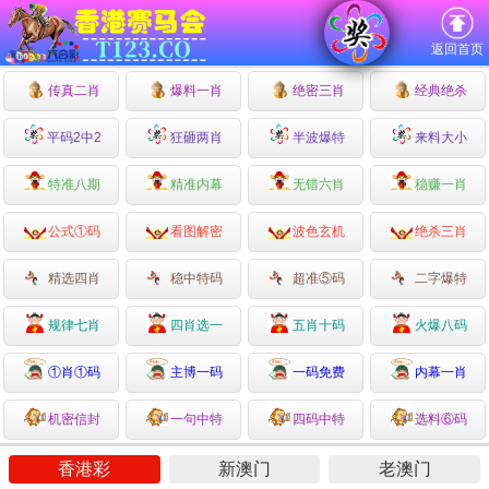
返回首页
传真二肖
爆料一肖
绝密三肖
经典绝杀
平码2中2
狂砸两肖
半波爆特
来料大小
特准八期
精准内幕
无错六肖
稳赚一肖
公式①码
看图解密
波色玄机
绝杀三肖
精选四肖
稳中特码
超准⑤码
二字爆特
规律七肖
四肖选一
五肖十码
火爆八码
①肖①码
主博一码
一码免费
内幕一肖
机密信封
一句中特
四码中特
选料⑥码