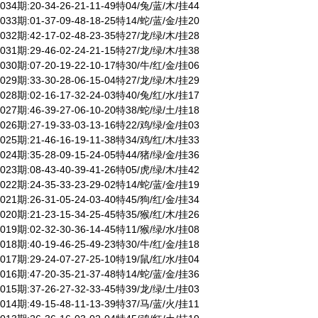
034期:20-34-26-21-11-49特04/兔/蓝/木/挂44
033期:01-37-09-48-18-25特14/蛇/蓝/金/挂20
032期:42-17-02-48-23-35特27/龙/绿/木/挂28
031期:29-46-02-24-21-15特27/龙/绿/木/挂38
030期:07-20-19-22-10-17特30/牛/红/金/挂06
029期:33-30-28-06-15-04特27/龙/绿/木/挂29
028期:02-16-17-32-24-03特40/兔/红/水/挂17
027期:46-39-27-06-10-20特38/蛇/绿/土/挂18
026期:27-19-33-03-13-16特22/鸡/绿/金/挂03
025期:21-46-16-19-11-38特34/鸡/红/木/挂33
024期:35-28-09-15-24-05特44/猪/绿/金/挂36
023期:08-43-40-39-41-26特05/虎/绿/木/挂42
022期:24-35-33-23-29-02特14/蛇/蓝/金/挂19
021期:26-31-05-24-03-40特45/狗/红/金/挂34
020期:21-23-15-34-25-45特35/猴/红/木/挂26
019期:02-32-30-36-14-45特11/猴/绿/水/挂08
018期:40-19-46-25-49-23特30/牛/红/金/挂18
017期:29-24-07-27-25-10特19/鼠/红/水/挂04
016期:47-20-35-21-37-48特14/蛇/蓝/金/挂36
015期:37-26-27-32-33-45特39/龙/绿/土/挂03
014期:49-15-48-11-13-39特37/马/蓝/火/挂11