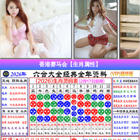
香港赛马会【生肖属性】