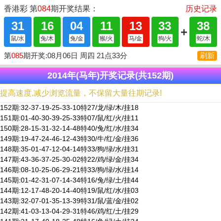
2014年(马年)开奖记录(共152期)
提高速度,减少浏览流量，不保留大量往期记录!
152期:32-37-19-25-33-10特27/龙/绿/木/挂18
151期:01-40-30-39-25-33特07/鼠/红/火/挂11
150期:28-15-31-32-14-48特40/兔/红/水/挂34
149期:19-47-24-46-12-43特30/牛/红/金/挂36
148期:35-01-47-12-04-14特33/狗/绿/水/挂31
147期:43-36-37-25-30-02特22/鸡/绿/金/挂34
146期:08-10-25-06-29-21特33/狗/绿/水/挂14
145期:01-42-31-07-14-34特16/兔/绿/土/挂44
144期:12-17-48-20-14-40特19/鼠/红/水/挂03
143期:32-07-01-35-13-39特31/鼠/蓝/金/挂02
142期:41-03-13-04-29-31特46/鸡/红/土/挂29